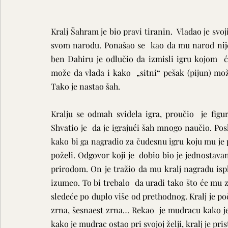
Kralj Šahram je bio pravi tiranin.  Vladao je svo
svom narodu. Ponašao se  kao da mu narod nije 
ben Dahiru je odlučio da izmisli igru kojom  
može da vlada i kako  „sitni“ pešak (pijun) m
Tako je nastao šah. 
Kralju se odmah svidela igra, proučio  je figu
Shvatio je  da je igrajući šah mnogo naučio. Po
kako bi ga nagradio za čudesnu igru koju mu je 
poželi. Odgovor koji je  dobio bio je jednostav
prirodom. On je tražio da mu kralj nagradu ispl
izumeo. To bi trebalo  da uradi tako što će mu z
sledeće po duplo više od prethodnog. Kralj je po
zrna, šesnaest zrna… Rekao  je mudracu kako je 
kako je mudrac ostao pri svojoj želji, kralj je pri