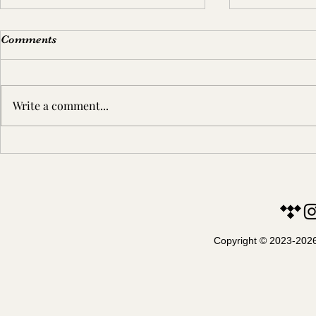
Comments
Write a comment...
Najboljih 10 šahista i
Šahovski in
šahistkinja Srbije - Maj 2026
znakova
Copyright © 2023-2026.