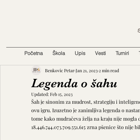
Početna
Škola
Upis
Vesti
Turniri
Benkovic Petar
Jan 21, 2023
2 min read
Legenda o šahu
Updated:
Feb 15, 2023
Šah je sinonim za mudrost, strategiju i inteligen
ovu igru. Izuzetno je zanimljiva legenda o nastan
tome kako mudračeva želja na kraju nije mogla da
18.446.744.073.709.551.615 zrna pšenice što nije b