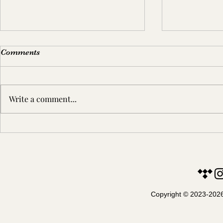
Comments
Write a comment...
Najboljih 10 šahista i
Šahovski in
šahistkinja Srbije - Maj 2026
znakova
Copyright © 2023-2026.